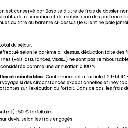
n est conservé par Basalte à titre de frais de dossier no
tratifs, de réservation et de mobilisation des partenaires 
es au titre du barème ci-dessus (le Client ne paie jamai
total du séjour.
ectué selon le barème ci-dessus, déduction faite des fra
ernes (vols, assurances, visas…) ne sont pas remboursable
t considérée comme une annulation à 100 %.
es et inévitables :
Conformément à l'article L.211-14 II 2°
du voyage si des circonstances exceptionnelles et inévitab
antes sur l'exécution du forfait. Dans ce cas, les frais 
trat) : 50 € forfaitaire
 sur devis, selon les frais engagés