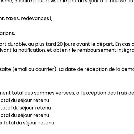
isme, Basalte peut réviser le prix du séjour à la hausse ou
nt, taxes, redevances),
ations.
ort durable, au plus tard 20 jours avant le départ. En cas d
suivant la notification, et obtenir le remboursement intég
t
salte (email ou courrier). La date de réception de la demand
ment total des sommes versées, à l'exception des frais de
 total du séjour retenu
 total du séjour retenu
 total du séjour retenu
ix total du séjour retenu