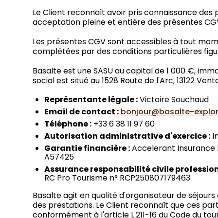
Le Client reconnaît avoir pris connaissance d
acceptation pleine et entière des présentes CG
Les présentes CGV sont accessibles à tout momen
complétées par des conditions particulières figur
Basalte est une SASU au capital de 1 000 €, imm
social est situé au 1528 Route de l'Arc, 13122 Ven
Représentante légale :
Victoire Souchaud
Email de contact :
bonjour@basalte-explo
Téléphone :
+33 6 38 11 97 60
Autorisation administrative d'exercice :
I
Garantie financière :
Accelerant Insurance E
A57425
Assurance responsabilité civile profession
RC Pro Tourisme n° RCP250807179463
Basalte agit en qualité d'organisateur de séjour
des prestations. Le Client reconnaît que ces part
conformément à l'article L.211-16 du Code du tou