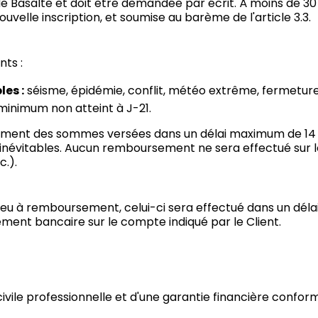
e Basalte et doit être demandée par écrit. À moins de 30 
velle inscription, et soumise au barème de l'article 3.3.
nts :
les :
séisme, épidémie, conflit, météo extrême, fermeture 
 minimum non atteint à J-21.
alement des sommes versées dans un délai maximum de 14
inévitables. Aucun remboursement ne sera effectué sur le
.).
 lieu à remboursement, celui-ci sera effectué dans un dé
ment bancaire sur le compte indiqué par le Client.
ivile professionnelle et d'une garantie financière confor