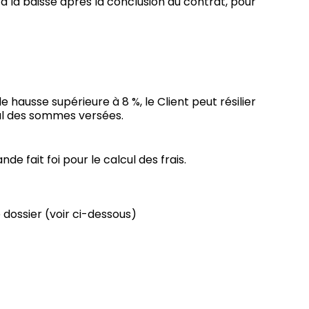
 à la baisse après la conclusion du contrat, pour
e hausse supérieure à 8 %, le Client peut résilier
ral des sommes versées.
e fait foi pour le calcul des frais.
 dossier (voir ci-dessous)