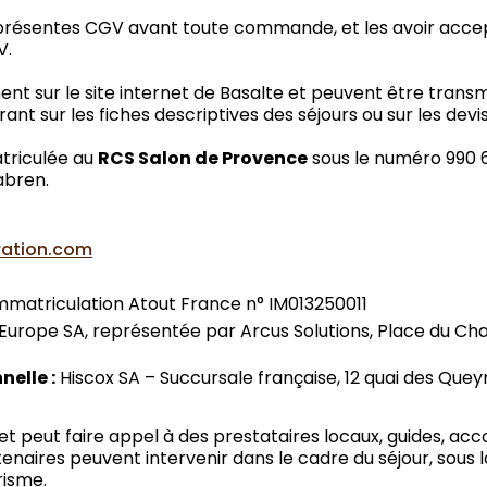
es présentes CGV avant toute commande, et les avoir ac
V.
t sur le site internet de Basalte et peuvent être trans
ant sur les fiches descriptives des séjours ou sur les devi
atriculée au
RCS Salon de Provence
sous le numéro 990 61
tabren.
ration.com
mmatriculation Atout France n° IM013250011
urope SA, représentée par Arcus Solutions, Place du Cham
nelle :
Hiscox SA – Succursale française, 12 quai des Quey
s et peut faire appel à des prestataires locaux, guides, 
enaires peuvent intervenir dans le cadre du séjour, sous l
risme.