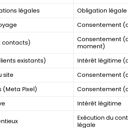
ations légales
Obligation légale
voyage
Consentement (ar
Consentement (dé
 contacts)
moment)
lients existants)
Intérêt légitime (
 site
Consentement (c
 (Meta Pixel)
Consentement (c
ve
Intérêt légitime
Exécution du contr
entieux
légale