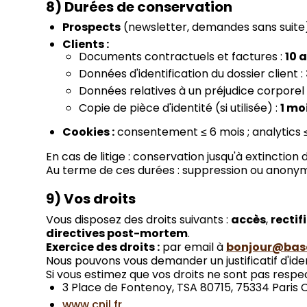
8) Durées de conservation
Prospects
(newsletter, demandes sans suite) 
Clients :
Documents contractuels et factures :
10 
Données d'identification du dossier client :
Données relatives à un préjudice corporel 
Copie de pièce d'identité (si utilisée) :
1 mo
Cookies :
consentement ≤ 6 mois ; analytics ≤
En cas de litige : conservation jusqu'à extinction
Au terme de ces durées : suppression ou anonym
9) Vos droits
Vous disposez des droits suivants :
accès
,
rectif
directives post-mortem
.
Exercice des droits :
par email à
bonjour@basa
Nous pouvons vous demander un justificatif d'ide
Si vous estimez que vos droits ne sont pas resp
3 Place de Fontenoy, TSA 80715, 75334 Paris
www.cnil.fr