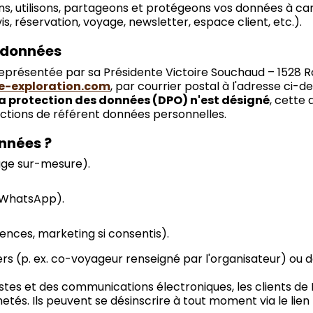
, utilisons, partageons et protégeons vos données à carac
, réservation, voyage, newsletter, espace client, etc.).
rdonnées
eprésentée par sa Présidente Victoire Souchaud – 1528 Ro
e-exploration.com
, par courrier postal à l'adresse ci-de
a protection des données (DPO) n'est désigné
, cette 
onctions de référent données personnelles.
nnées ?
yage sur-mesure).
, WhatsApp).
nces, marketing si consentis).
ers (p. ex. co-voyageur renseigné par l'organisateur) ou 
tes et des communications électroniques, les clients de
chetés. Ils peuvent se désinscrire à tout moment via le li