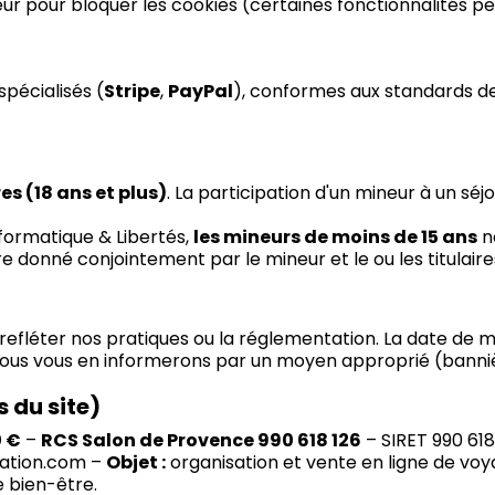
r pour bloquer les cookies (certaines fonctionnalités peu
spécialisés (
Stripe
,
PayPal
), conformes aux standards d
s (18 ans et plus)
. La participation d'un mineur à un s
nformatique & Libertés,
les mineurs de moins de 15 ans
n
 donné conjointement par le mineur et le ou les titulaires
refléter nos pratiques ou la réglementation. La date de mi
 nous vous en informerons par un moyen approprié (bannièr
 du site)
0 €
–
RCS Salon de Provence 990 618 126
– SIRET 990 618
ation.com –
Objet :
organisation et vente en ligne de v
e bien-être.