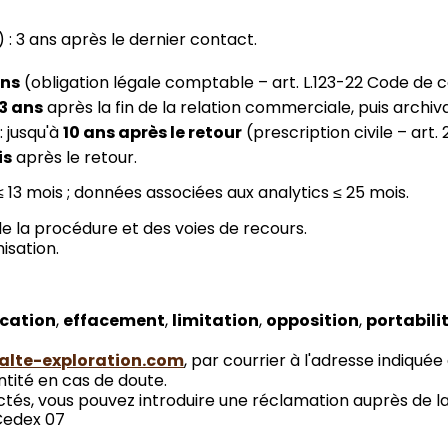
: 3 ans après le dernier contact.
ans
(obligation légale comptable – art. L.123-22 Code de
3 ans
après la fin de la relation commerciale, puis archi
: jusqu'à
10 ans après le retour
(prescription civile – art. 
is
après le retour.
 13 mois ; données associées aux analytics ≤ 25 mois.
 de la procédure et des voies de recours.
isation.
ication
,
effacement
,
limitation
,
opposition
,
portabili
lte-exploration.com
, par courrier à l'adresse indiquée
ntité en cas de doute.
ectés, vous pouvez introduire une réclamation auprès de l
 Cedex 07