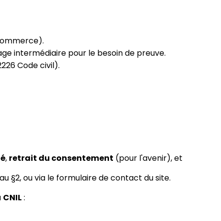
 commerce).
vage intermédiaire pour le besoin de preuve.
2226 Code civil).
té
,
retrait du consentement
(pour l'avenir), et
 au §2, ou via le formulaire de contact du site.
a
CNIL
: